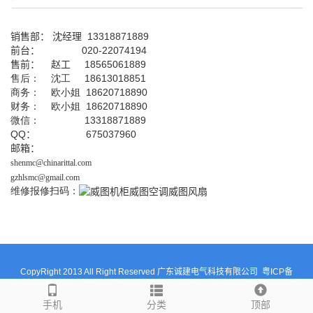
销售部：
沈经理
13318871889
前台
：
020-22074194
售前： 赵工
18565061889
售后： 沈工 18613018851
商务： 欧小姐 18620718890
财务： 欧小姐 18620718890
微信： 13318871889
QQ
： 675037960
邮箱：
shenmc@chinarittal.com
gzhlsmc@gmail.com
维修报修扫码：
CopyRight 2013 All Right Reserved 广东诚建电气科技有限公司
粤ICP备
11032078号
手机
分类
顶部