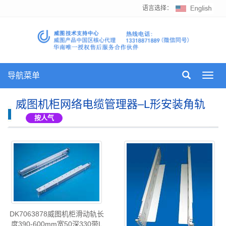
语言选择：
导航菜单
Toggl
navig
威图机柜网络电缆管理器–L形安装角轨
按人气
DK7063878威图机柜滑动轨长
度390-600mm宽50深330带L