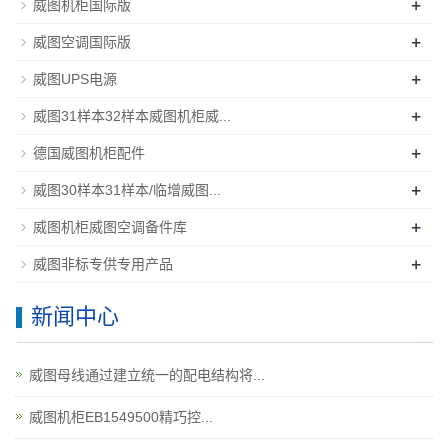
+
威图机柜国际版
+
威图空调国际版
+
威图UPS电源
+
威图31样本32样本威图机柜威...
+
德国威图机柜配件
+
威图30样本31样本/临增威图...
+
威图机柜威图空调备件库
+
威图非标专供专用产品
新闻中心
威图母线通过建立统一的配电结构将...
威图机柜EB1549500精巧控...