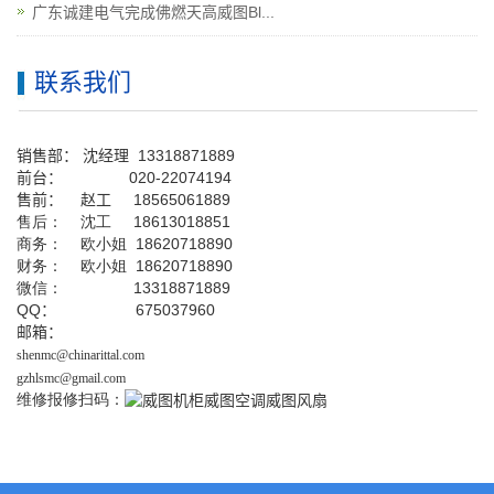
广东诚建电气完成佛燃天高威图Bl...
联系我们
销售部：
沈经理
13318871889
前台
：
020-22074194
售前： 赵工
18565061889
售后： 沈工 18613018851
商务： 欧小姐 18620718890
财务： 欧小姐 18620718890
微信： 13318871889
QQ
： 675037960
邮箱：
shenmc@chinarittal.com
gzhlsmc@gmail.com
维修报修扫码：