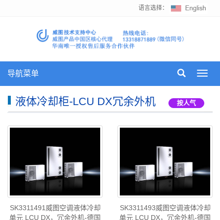
语言选择：
导航菜单
Toggl
navig
液体冷却柜-LCU DX冗余外机
按人气
SK3311491威图空调液体冷却
SK3311493威图空调液体冷却
单元 LCU DX，冗余外机-德国
单元 LCU DX，冗余外机-德国