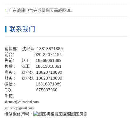
广东诚建电气完成佛燃天高威图Bl...
联系我们
销售部：
沈经理
13318871889
前台
：
020-22074194
售前： 赵工
18565061889
售后： 沈工 18613018851
商务： 欧小姐 18620718890
财务： 欧小姐 18620718890
微信： 13318871889
QQ
： 675037960
邮箱：
shenmc@chinarittal.com
gzhlsmc@gmail.com
维修报修扫码：