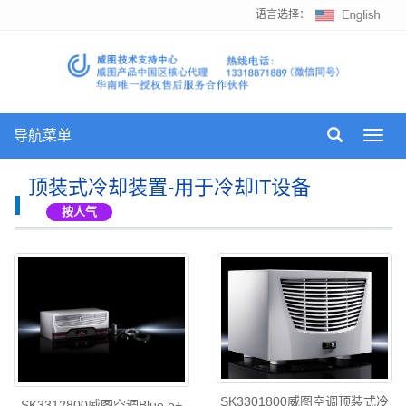
语言选择：
导航菜单
Toggl
navig
顶装式冷却装置-用于冷却IT设备
按人气
SK3301800威图空调顶装式冷
SK3312800威图空调Blue e+