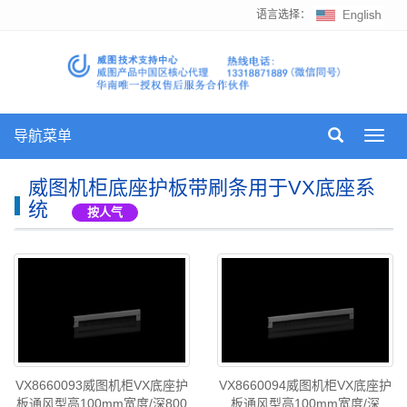
语言选择：
导航菜单
Toggl
navig
威图机柜底座护板带刷条用于VX底座系
统
按人气
VX8660093威图机柜VX底座护
VX8660094威图机柜VX底座护
板通风型高100mm宽度/深800
板通风型高100mm宽度/深