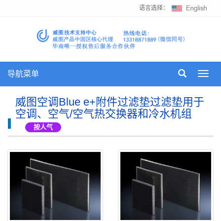
语言选择：
导航菜单
Toggl
navig
威图空调Blue e+附件过滤垫过滤垫用于
空调、空气/空气热交换器和冷水机组
按人气