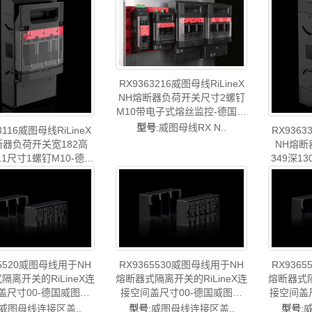
图售后RX9362.116
图配件威图售后RX9362.216
铜排威图
售后
RX9363216威图母线RiLineX
NH熔断器负荷开关尺寸2螺钉
M10带电子式熔丝监控-德国威
图制造-rittal威图铜排威图小母
型号
:威图母线RX N..
3116威图母线RiLineX
RX9363
线威图配件威图售后
断器负荷开关宽182高
NH熔断
RX9363.216
11尺寸1螺钉M10-德国
349深1
rittal威图铜排威图小
子式熔丝
号
:威图母线RX N..
型号
威图配件威图售后
ritta
RX9363.116
配件威图
65520威图母线用于NH
RX9365530威图母线用于NH
RX936
隔离开关的RiLineX连
熔断器式隔离开关的RiLineX连
熔断器式隔
盖尺寸00-德国威图制
接空间盖尺寸00-德国威图制
接空间盖
tal威图机柜威图空调维修
造-rittal威图机柜威图空调维修
ritta
:威图母线连接区盖..
型号
:威图母线连接区盖..
型号
: