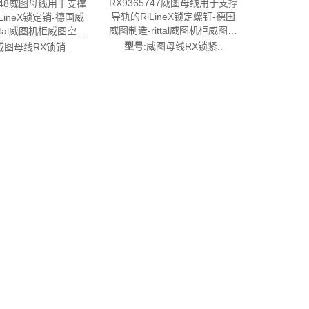
RX9365747威图母线用于支撑
5748威图母线用于支撑
导轨的RiLineX锁定螺钉-德国
LineX锁定销-德国威
威图制造-rittal威图机柜威图空
ittal威图机柜威图空调
调维修威图电柜威图风扇威图
图电柜威图风扇威图
型号
:威图母线RX锁紧..
威图母线RX锁销..
PDU威图配件威图售后
威图配件威图售后
RX9365.747
RX9365.748