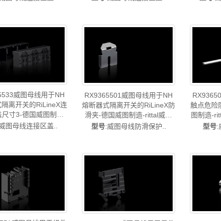
柜威图风扇威图PDU威
威图电柜威图风扇威图PDU威
图电柜威
图售后RX9365.520
图配件威图售后RX9365.530
配件威图
65533威图母线用于NH
RX9365501威图母线用于NH
RX9365
隔离开关的RiLineX连
熔断器式隔离开关的RiLineX防
触点危险
尺寸3-德国威图制造-
滑夹-德国威图制造-rittal威图
图制造-r
al威图机柜威图空调维修威
机柜威图空调维修威图电柜威
维修威
:威图母线连接区盖..
型号
:威图母线防滑保护..
型号
威图风扇威图PDU威图
图风扇威图PDU威图配件威图
PDU
图售后RX9365.533
售后RX9365.501