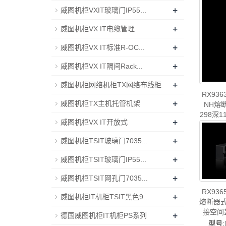
图配件威
+
威图机柜VXIT玻璃门IP55...
+
威图机柜VX IT电缆管理
+
威图机柜VX IT标准R-OC...
+
威图机柜VX IT隔间Rack...
+
威图机柜网络机柜TX网络布线柜
RX936
+
威图机柜TX主机托管机架
NH熔
298深1
+
威图机柜VX IT开放式
威图制造-
型
母线
+
威图机柜TSIT玻璃门7035...
+
威图机柜TSIT玻璃门IP55...
+
威图机柜TSIT网孔门7035...
RX93
+
威图机柜IT机柜TSIT黑色9...
熔断器式
接空间
+
德国威图机柜IT机柜PS系列
造-rit
型号