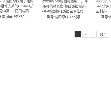
65751威图母线用于组件
RX9365749威图母线用于元件
RX936
组件支架的RiLineX扩
接杆的锁紧楔-德国威图制造-
导轨的Ri
54高60-德国威图制
rittal威图机柜威图空调维修威
图制造-r
tal威图机柜威图空调维修
图电柜威图风扇威图PDU威图
维修威
号
:威图母线RX60..
型号
:威图母线RX锁紧..
型号
:
柜威图风扇威图PDU威
配件威图售后RX9365.749
PDU
图售后RX9365.751
1
2
3
尾页