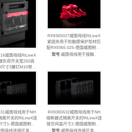
小母线威图配件威图
小母线威图配件威图售后
RX9362.316
RX9363.036
RX9365027威图母线RiLineX
紧固夹用于防触摸保护型材匹
配RX9365.025-德国威图制造-
rittal威图铜排威图小母线威图
型号
:威图母线用于接触..
316威图母线RiLineX
配件威图售后RX9365.027
器负荷开关宽250高
30尺寸3螺钉M10带电
监控-德国威图制造-
:威图母线RX N..
l威图铜排威图小母线威图
售后RX9363.316
5531威图母线用于NH
RX9365532威图母线用于NH
离开关的RiLineX连
熔断器式隔离开关的RiLineX连
尺寸1-德国威图制造-
接空间盖尺寸2-德国威图制造-
l威图机柜威图空调维修威
rittal威图机柜威图空调维修威
威图母线连接区盖..
型号
:威图母线连接区盖..