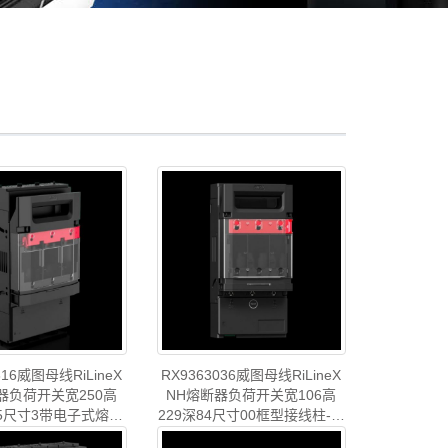
316威图母线RiLineX
RX9363036威图母线RiLineX
器负荷开关宽250高
NH熔断器负荷开关宽106高
35尺寸3带电子式熔丝
229深84尺寸00框型接线柱-德
威图制造-rittal威图
国威图制造-rittal威图铜排威图
:威图母线RX N..
型号
:威图母线RX N..