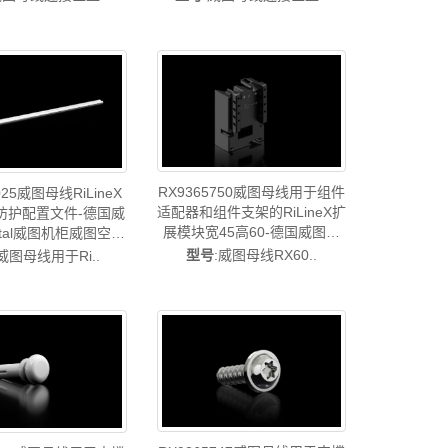
图风扇威图PDU威图
图电柜威图风扇威图PDU威图
售后RX9365.531
配件威图售后RX9365.532
RX9365750威图母线用于组件
025威图母线RiLineX
适配器和组件支架的RiLineX扩
防护配置文件-德国威
展模块宽45高60-德国威图制
ittal威图机柜威图空调
造-rittal威图机柜威图空调维修
图电柜威图风扇威图
型号
:威图母线RX60..
:威图母线用于Ri..
威图电柜威图风扇威图PDU威
威图配件威图售后
图配件威图售后RX9365.750
RX9365.025