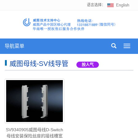
语言选择：
导航菜单
Toggl
navig
威图母线-SV线导管
按人气
SV9340905威图母线D-Switch
母线安装保险丝座的接线槽宽