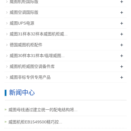
+
威图机柜国际版
+
威图空调国际版
+
威图UPS电源
+
威图31样本32样本威图机柜威...
+
德国威图机柜配件
+
威图30样本31样本/临增威图...
+
威图机柜威图空调备件库
+
威图非标专供专用产品
新闻中心
威图母线通过建立统一的配电结构将...
威图机柜EB1549500精巧控...