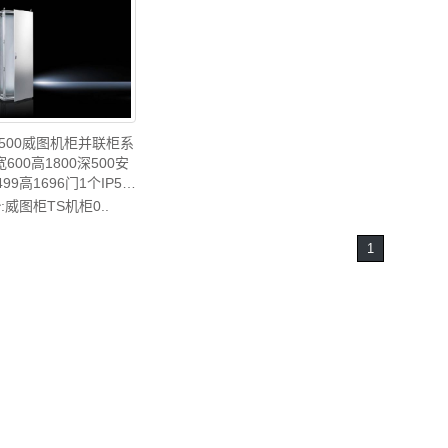
U威图配件威图售后
威图控
图机柜威图电柜威图风扇威图
TS8485.510
PDU
PDU威图配件威图售后
TS8285.500
85500威图机柜并联柜系
宽600高1800深500安
99高1696门1个IP55
替代V型号
号
:威图柜TS机柜0..
85000/VX8685.000
中国威图制造-rittal威图
1
电柜威图控制柜威图配
图PDU威图配件威图售
后TS8685.500