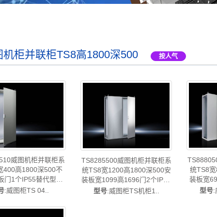
机柜并联柜TS8高1800深500
按人气
85510威图机柜并联柜系
TS888
TS8285500威图机柜并联柜系
宽400高1800深500不
统TS8宽
统TS8宽1200高1800深500安
门1个IP55替代型号
装板宽69
装板宽1099高1696门2个IP55
000/VX8485.000-中国
替代型号
号
:威图柜TS 04..
型号
型号
:威图柜TS机柜1..
rittal威图柜威图电柜
VX88800
VX8285000/VX8285.000-中国
制柜威图配电柜威图
威图制造-
威图制造-rittal威图空调维修威