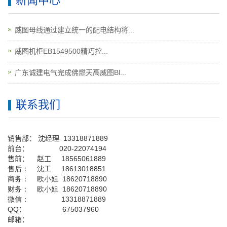
新闻中心
威图母线通过建立统一的配电结构将...
威图机柜EB1549500精巧控...
广东诚建电气完成佛燃天高威图Bl...
联系我们
销售部：
沈经理
13318871889
前台
：
020-22074194
售前： 赵工
18565061889
售后： 沈工 18613018851
商务： 欧小姐 18620718890
财务： 欧小姐 18620718890
微信： 13318871889
QQ
： 675037960
邮箱：