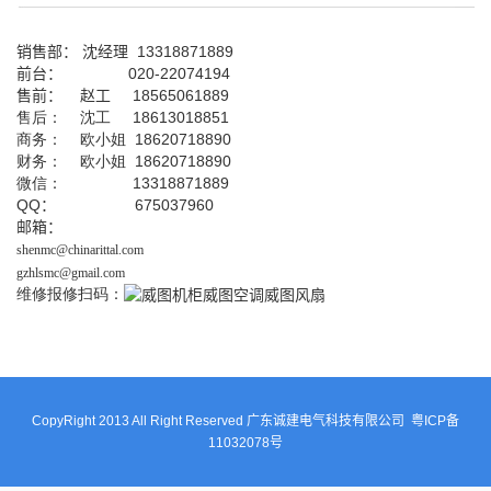
销售部：
沈经理
13318871889
前台
：
020-22074194
售前： 赵工
18565061889
售后： 沈工 18613018851
商务： 欧小姐 18620718890
财务： 欧小姐 18620718890
微信： 13318871889
QQ
： 675037960
邮箱：
shenmc@chinarittal.com
gzhlsmc@gmail.com
维修报修扫码：
CopyRight 2013 All Right Reserved 广东诚建电气科技有限公司
粤ICP备
11032078号