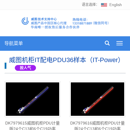
语言选择：
导航菜单
Toggl
navig
威图机柜IT配电PDU36样本（IT-Power）
按人气
DK7979615威图机柜PDU计量
DK7979616威图机柜PDU计量
版24个C13和6个C19功率
版24个C13和6个C19功率