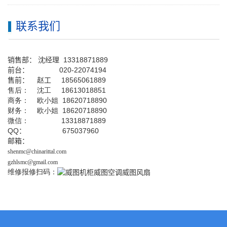
联系我们
销售部：
沈经理
13318871889
前台
：
020-22074194
售前： 赵工
18565061889
售后： 沈工 18613018851
商务： 欧小姐 18620718890
财务： 欧小姐 18620718890
微信： 13318871889
QQ
： 675037960
邮箱：
shenmc@chinarittal.com
gzhlsmc@gmail.com
维修报修扫码：